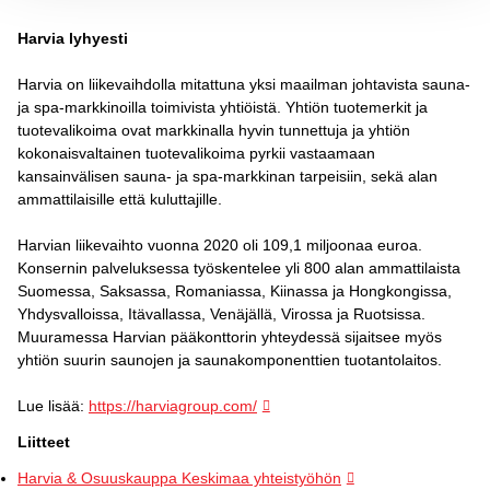
Harvia lyhyesti
Harvia on liikevaihdolla mitattuna yksi maailman johtavista sauna-
ja spa-markkinoilla toimivista yhtiöistä. Yhtiön tuotemerkit ja
tuotevalikoima ovat markkinalla hyvin tunnettuja ja yhtiön
kokonaisvaltainen tuotevalikoima pyrkii vastaamaan
kansainvälisen sauna- ja spa-markkinan tarpeisiin, sekä alan
ammattilaisille että kuluttajille.
Harvian liikevaihto vuonna 2020 oli 109,1 miljoonaa euroa.
Konsernin palveluksessa työskentelee yli 800 alan ammattilaista
Suomessa, Saksassa, Romaniassa, Kiinassa ja Hongkongissa,
Yhdysvalloissa, Itävallassa, Venäjällä, Virossa ja Ruotsissa.
Muuramessa Harvian pääkonttorin yhteydessä sijaitsee myös
yhtiön suurin saunojen ja saunakomponenttien tuotantolaitos.
Lue lisää:
https://harviagroup.com/
Liitteet
Harvia & Osuuskauppa Keskimaa yhteistyöhön