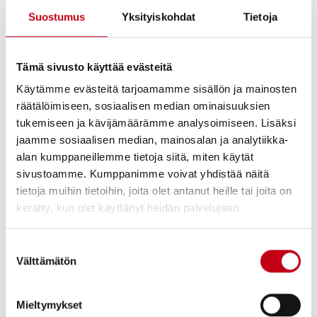
Viiluun. Tunnelmallisissa saunatiloissa voi nauttia Jyväsjärven
Suostumus
Yksityiskohdat
Tietoja
maisemista ja käydä vilvoittelemassa terassin yhteydessä
olevassa järvivesialtaassa.
”Valitsimme suurimpaan saunaan Harvian tytäryhtiön EOSin
Tämä sivusto käyttää evästeitä
vaativaan ammattikäyttöön suunnitellun premium-luokan
Käytämme evästeitä tarjoamamme sisällön ja mainosten
saunatekniikan, joka takaa tasaisen ilmanvaihdon ja
räätälöimiseen, sosiaalisen median ominaisuuksien
lämpenemisen. Saunatekniikka sisältää kiukaiden yhteydessä
tukemiseen ja kävijämäärämme analysoimiseen. Lisäksi
olevat höyrystimet, jotka tekevät saunan ilmasta kostean ja
miellyttävän luoden kylpylätunnelmaa”, kertoo Harvian
jaamme sosiaalisen median, mainosalan ja analytiikka-
myyntijohtaja
Anssi Pelkonen
.
alan kumppaneillemme tietoja siitä, miten käytät
sivustoamme. Kumppanimme voivat yhdistää näitä
Toisen pienemmän saunan muotoilu on saanut inspiraationsa
tietoja muihin tietoihin, joita olet antanut heille tai joita on
perinteisestä savusaunasta ja sen seinissä käytetään mustaa
kerätty, kun olet käyttänyt heidän palvelujaan.
rustiikkipaneelia. Kolmas sauna toteuttaa modernia saunaa, jossa
on hyödynnetty lasia ja pelkistettyä skandinaavista muotoilua.
Satamaravintolasta odotetaan tulevan yksi Jyväskylän
Suostumuksen
vetovoimaisimmista matkailukohteista. Sataman Viilu avataan
Välttämätön
valinta
yleisölle alkukesästä 2022.
Mieltymykset
Lisätietoja: