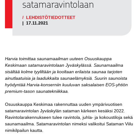
satamaravintolaan
/
LEHDISTÖTIEDOTTEET
|
17.11.2021
Harvia toimittaa saunamaailman uuteen Osuuskauppa
Keskimaan satamaravintolaan Jyväskylässä. Saunamaailma
sisältää kolme tyyliltään ja kooltaan erilaista saunaa tarjoten
ainutlaatuisia ja laadukkaita saunaelämyksiä. Suurin saunoista
hyödyntää Harvia-konserniin kuuluvan saksalaisen EOS-yhtiön
premium-tason saunatekniikkaa.
Osuuskauppa Keskimaa rakennuttaa uuden ympärivuotisen
satamaravintolan Jyväskylän sataman kärkeen kesäksi 2022.
Ravintolarakennukseen tulee ravintola, juhla- ja kokoustiloja sekä
saunamaailma. Satamaravintolan nimeksi valikoitui Sataman Viilu
nimikilpailun kautta.