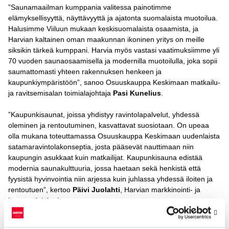
”Saunamaailman kumppania valitessa painotimme
elämyksellisyyttä, näyttävyyttä ja ajatonta suomalaista muotoilua.
Halusimme Viiluun mukaan keskisuomalaista osaamista, ja
Harvian kaltainen oman maakunnan ikoninen yritys on meille
siksikin tärkeä kumppani. Harvia myös vastasi vaatimuksiimme yli
70 vuoden saunaosaamisella ja modernilla muotoilulla, joka sopii
saumattomasti yhteen rakennuksen henkeen ja
kaupunkiympäristöön”, sanoo Osuuskauppa Keskimaan matkailu-
ja ravitsemisalan toimialajohtaja
Pasi Kunelius
.
”Kaupunkisaunat, joissa yhdistyy ravintolapalvelut, yhdessä
oleminen ja rentoutuminen, kasvattavat suosiotaan. On upeaa
olla mukana toteuttamassa Osuuskauppa Keskimaan uudenlaista
satamaravintolakonseptia, josta pääsevät nauttimaan niin
kaupungin asukkaat kuin matkailijat. Kaupunkisauna edistää
modernia saunakulttuuria, jossa haetaan sekä henkistä että
fyysistä hyvinvointia niin arjessa kuin juhlassa yhdessä iloiten ja
rentoutuen”, kertoo
Päivi Juolahti
, Harvian markkinointi- ja
innovaatiojohtaja.
Harvia on suunnitellut kolme erilaista saunakokemusta Sataman