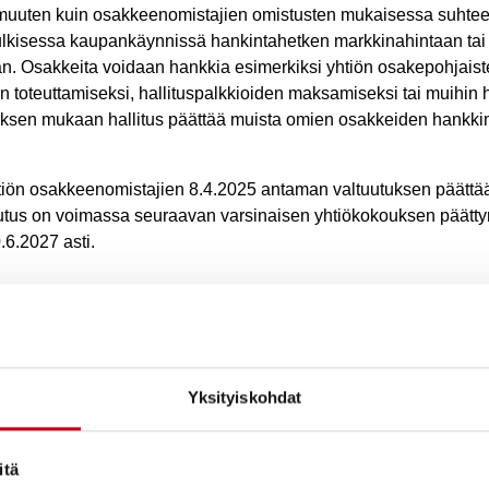
muuten kuin osakkeenomistajien omistusten mukaisessa suhte
ulkisessa kaupankäynnissä hankintahetken markkinahintaan tai
. Osakkeita voidaan hankkia esimerkiksi yhtiön osakepohjais
n toteuttamiseksi, hallituspalkkioiden maksamiseksi tai muihin 
tuksen mukaan hallitus päättää muista omien osakkeiden hankkimi
tiön osakkeenomistajien 8.4.2025 antaman valtuutuksen päätt
utus on voimassa seuraavan varsinaisen yhtiökokouksen päätt
.6.2027 asti.
sekä optio-oikeuksien ja muide
n oikeuttavien erityisten oikeuks
n
Yksityiskohdat
n päättämään osakeannista sekä osakeyhtiölain 10 luvun 1 §:n ta
itä
vien erityisten oikeuksien antamisesta yhdessä tai useammassa