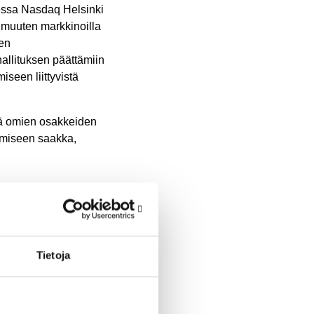
essa Nasdaq Helsinki
 muuten markkinoilla
ten
hallituksen päättämiin
seen liittyvistä
ää omien osakkeiden
ymiseen saakka,
n
ien
Tietoja
rkoittamien
 erässä joko maksua