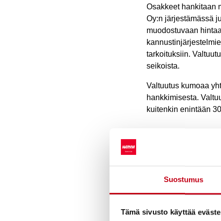
Osakkeet hankitaan 
Oy:n järjestämässä j
muodostuvaan hintaan
kannustinjärjestelmie
tarkoituksiin. Valtuu
seikoista.
Valtuutus kumoaa yh
hankkimisesta. Valtu
kuitenkin enintään 30
Osakeanti 
osakkeisii
antamine
Suostumus
Hallitus valtuutettii
Tämä sivusto käyttää eväste
osakkeisiin oikeutta