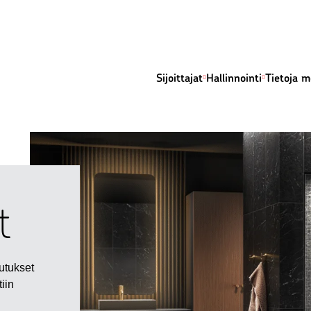
Sijoittajat
Hallinnointi
Tietoja m
t
utukset
iin