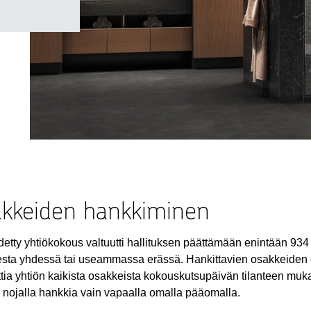
kkeiden hankkiminen
detty yhtiökokous valtuutti hallituksen päättämään enintään 93
sta yhdessä tai useammassa erässä. Hankittavien osakkeide
ttia yhtiön kaikista osakkeista kokouskutsupäivän tilanteen mu
 nojalla hankkia vain vapaalla omalla pääomalla.