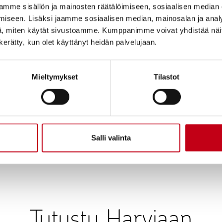
mme sisällön ja mainosten räätälöimiseen, sosiaalisen median
. Annettavien osakkeiden määrä, mukaan lukien erityisten oikeu
iseen. Lisäksi jaamme sosiaalisen median, mainosalan ja analy
oi olla yhteensä enintään 1 869 423 osaketta. Annettavien osak
, miten käytät sivustoamme. Kumppanimme voivat yhdistää näitä t
 noin 10 prosenttia yhtiön kaikista osakkeista kokouskutsupäi
n kerätty, kun olet käyttänyt heidän palvelujaan.
päättää antaa joko uusia osakkeita tai yhtiön hallussa mahdollis
allituksen päättämään kaikista osakeannin sekä osakkeisiin oike
Mieltymykset
Tilastot
n ehdoista, mukaan lukien oikeuden osakkeenomistajien merki
utusta voidaan käyttää yhtiön taseen ja rahoitusaseman vahvis
aksamiseen tai muihin hallituksen päättämiin tarkoituksiin.
a seuraavan varsinaisen yhtiökokouksen päättymiseen saakka, 
Salli valinta
uutus kumoaa aikaisemmat käyttämättömät osakeantia ja optio-o
keuttavien erityisten oikeuksien antamista koskevat valtuutukse
Tutustu Harviaan