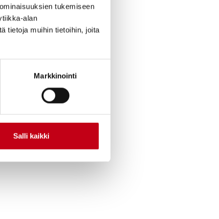
 ominaisuuksien tukemiseen
ksien perusteella
tiikka-alan
keiden
ietoja muihin tietoihin, joita
vän tilanteen
esti olevia omia
uttavien erityisten
Markkinointi
ntäetuoikeudesta
tamiseen,
kuitenkin enintään
Salli kaikki
ikeuksien sekä
t.