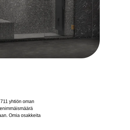
4 711 yhtiön oman
n enimmäismäärä
kaan. Omia osakkeita