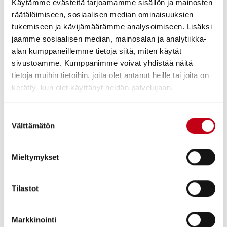
Käytämme evästeitä tarjoamamme sisällön ja mainosten
”Haluan kiittää Jenniferiä hänen panoksestaan Pohjois-Amerikan
myyntialueemme kehittämisessä sekä hänen työstään Harvian
räätälöimiseen, sosiaalisen median ominaisuuksien
johtoryhmän jäsenenä. Toivotan hänelle kaikkea hyvää tuleviin
tukemiseen ja kävijämäärämme analysoimiseen. Lisäksi
haasteisiin”, sanoo Harvia Oyj:n toimitusjohtaja
Matias Järnefelt
.
jaamme sosiaalisen median, mainosalan ja analytiikka-
alan kumppaneillemme tietoja siitä, miten käytät
sivustoamme. Kumppanimme voivat yhdistää näitä
Harvia Oyj
tietoja muihin tietoihin, joita olet antanut heille tai joita on
Matias Järnefelt
kerätty, kun olet käyttänyt heidän palvelujaan.
Toimitusjohtaja
Suostumuksen
Välttämätön
valinta
Lisätietoja:
Matias Järnefelt, toimitusjohtaja, puh. 040 5056 080
Mieltymykset
Harvia on liikevaihdolla mitattuna yksi maailman johtavista
Tilastot
saunamarkkinalla toimivista yhtiöistä. Yhtiön tuotemerkit ja
tuotevalikoima ovat markkinalla hyvin tunnettuja, ja yhtiön
kokonaisvaltainen tuotevalikoima pyrkii vastaamaan sekä
Markkinointi