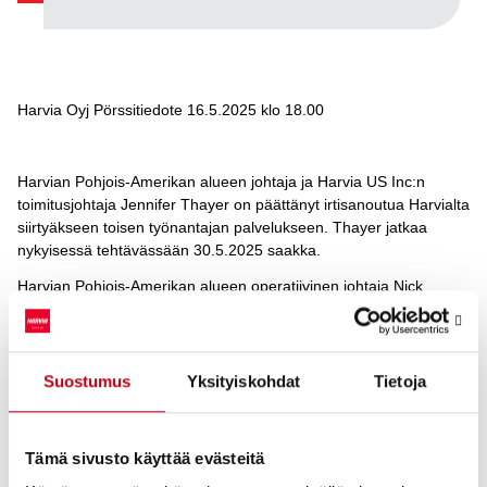
Harvia Oyj Pörssitiedote 16.5.2025 klo 18.00
Harvian Pohjois-Amerikan alueen johtaja ja Harvia US Inc:n
toimitusjohtaja Jennifer Thayer on päättänyt irtisanoutua Harvialta
siirtyäkseen toisen työnantajan palvelukseen. Thayer jatkaa
nykyisessä tehtävässään 30.5.2025 saakka.
Harvian Pohjois-Amerikan alueen operatiivinen johtaja Nick
Larrick toimii 1.6.2025 alkaen väliaikaisena Pohjois-Amerikan
alueen johtajana sekä Harvian johtoryhmän väliaikaisena
jäsenenä. Larrickilla on 25 vuoden kokemus Harvian vuonna
2024 ostamasta texasilaisesta ThermaSolista, ja hän tuntee hyvin
Suostumus
Yksityiskohdat
Tietoja
Pohjois-Amerikan saunamarkkinat.
Harvia käynnistää välittömästi uuden Pohjois-Amerikan alueen
Tämä sivusto käyttää evästeitä
johtajan rekrytoinnin.