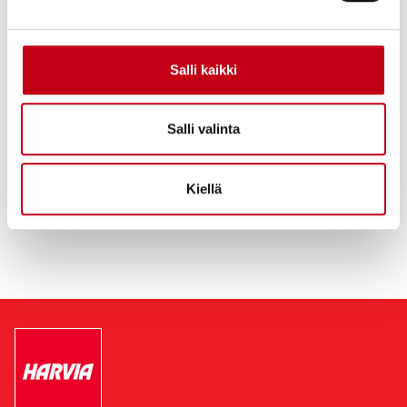
kuluttajien että ammattilaisten tarpeisiin kansainvälisellä
saunamarkkinalla.
Harvian liikevaihto vuonna 2024 oli 175,2 miljoonaa euroa.
Salli kaikki
Konsernin palveluksessa työskentelee noin 700 alan
ammattilaista Suomessa, Yhdysvalloissa, Saksassa, Romaniassa,
Kiinassa ja Hongkongissa, Itävallassa, Italiassa, Virossa ja
Ruotsissa. Muuramessa Harvian pääkonttorin yhteydessä
Salli valinta
sijaitsee myös yhtiön suurin saunojen ja saunakomponenttien
tuotantolaitos.
Kiellä
Lue lisää:
https://harviagroup.com/fi/