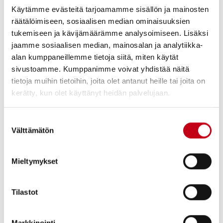
Tilaisuuteen voi osallistua myös puhelimitse rekisteröitymällä
Käytämme evästeitä tarjoamamme sisällön ja mainosten
puhelinkonferenssiin oheisen linkin kautta:
räätälöimiseen, sosiaalisen median ominaisuuksien
http://palvelu.flik.fi/teleconference/?id=1009973
.
tukemiseen ja kävijämäärämme analysoimiseen. Lisäksi
Rekisteröidyttyään osallistuja saa puhelinnumerot ja tunnuksen
puhelinkonferenssiin.
jaamme sosiaalisen median, mainosalan ja analytiikka-
alan kumppaneillemme tietoja siitä, miten käytät
Webcast-tilaisuus tallennetaan ja se on saatavilla Harvian
sivustoamme. Kumppanimme voivat yhdistää näitä
internet-sivuilla
https://harviagroup.com/fi/sijoittajat
tilaisuuden
tietoja muihin tietoihin, joita olet antanut heille tai joita on
jälkeen.
kerätty, kun olet käyttänyt heidän palvelujaan.
HARVIA OYJ
Suostumuksen
Välttämätön
valinta
Lisätietoja antaa:
Mieltymykset
Talousjohtaja Ari Vesterinen,
ari.vesterinen@harvia.com
, p. 040
5050 440
Tilastot
Harvia on liikevaihdolla mitattuna yksi maailman johtavista sauna-
ja spa-markkinoilla toimivista yhtiöistä. Yhtiön tuotemerkit ja
Markkinointi