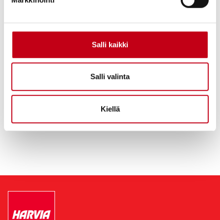
tuotevalikoima ovat markkinalla hyvin tunnettuja ja yhtiön
kokonaisvaltainen tuotevalikoima pyrkii vastaamaan
kansainvälisen sauna- ja spa-markkinan tarpeisiin, sekä alan
ammattilaisille että kuluttajille.
Salli kaikki
Harvian liikevaihto vuonna 2021 oli 179,1 miljoonaa euroa, josta
79 % tuli Suomen ulkopuolelta. Konsernin palveluksessa on noin
650 alan ammattilaista Suomessa, Kiinassa ja Hongkongissa,
Salli valinta
Romaniassa, Itävallassa, Yhdysvalloissa, Saksassa ja Virossa.
Muuramessa Harvian pääkonttorin yhteydessä sijaitsee myös
yhtiön suurin saunojen ja saunakomponenttien tuotantolaitos.
Kiellä
Lue lisää:
https://harviagroup.com