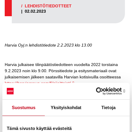
/
LEHDISTÖTIEDOTTEET
|
02.02.2023
Harvia Oyj:n lehdistötiedote 2.2.2023 klo 13.00
Harvia julkaisee tilinpäätöstiedotteen vuodelta 2022 torstaina
9.2.2023 noin klo 9.00. Pörssitiedote ja esitysmateriaali ovat
julkaisemisen jälkeen saatavilla Harvian kotisivuilla osoitteessa
https://harviagroup.com/fi/sijoittajat/
.
Harvia järjestää englanninkielisen webcast-tilaisuuden
analyytikoille, sijoittajille ja medialle 9.2.2023 klo 11.00 Suomen
aikaa. Webcast-tilaisuudessa esiintyvät toimitusjohtaja Tapio
Suostumus
Yksityiskohdat
Tietoja
Pajuharju sekä talousjohtaja Ari Vesterinen. Tilaisuus on
seurattavissa suorana webcast-lähetyksenä osoitteessa:
https://harvia.videosync.fi/q4-2022-result/
.
Tämä sivusto käyttää evästeitä