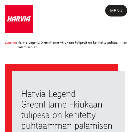
MENU
Etusivu
/
Harvia Legend GreenFlame -kiukaan tulipesä on kehitetty puhtaamman
palamisen eh…
Harvia Legend
GreenFlame -kiukaan
tulipesä on kehitetty
puhtaamman palamisen