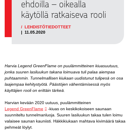
ehdoilla – oikealla
käytöllä ratkaiseva rooli
/
LEHDISTÖTIEDOTTEET
|
11.05.2020
Harvia Legend GreenFlame on puulämmitteinen kiuasuutuus,
jonka suuren lasiluukun takana loimuava tuli palaa aiempaa
puhtaammin. Tunnelmallisen kiukaan uudistunut tulipesä on osa
laajempaa kehitystyötä. Päästöjen vähentämisessä myös
käyttäjien rooli on erittäin tärkeä.
Harvian kevään 2020 uutuus, puulämmitteinen
Legend GreenFlame
-kiuas on keskikokoiseen saunaan
suunniteltu tunnelmanluoja. Suuren lasiluukun takaa tulen loimu
valaisee saunan kauniisti. Häkkikiukaan mahtava kivimäärä takaa
pehmeät löylyt.