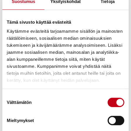
Suostumus
Yksityiskohdat
Tietoja
– Osallistumme aktiivisesti koko alan yhteisten
mittausmenetelmien kehittämiseen. Niiden luominen olisi todella
tärkeää, jotta päästöjä voidaan mitata vertailukelpoisesti.
Tämä sivusto käyttää evästeitä
Yhteistyö on tiivistä ympäristöministeriön,
rakennustuoteteollisuuden, tutkijoiden ja kansainvälisten
Käytämme evästeitä tarjoamamme sisällön ja mainosten
testauslaitosten kanssa, kertoo tuotekehitys- ja laatujohtaja
Timo
räätälöimiseen, sosiaalisen median ominaisuuksien
Harvia
.
tukemiseen ja kävijämäärämme analysoimiseen. Lisäksi
jaamme sosiaalisen median, mainosalan ja analytiikka-
Harvian tulevaisuuden tavoitteena ovat yli puolet pienemmät
alan kumppaneillemme tietoja siitä, miten käytät
hiukkaspäästöt. Esimerkiksi GreenFlame-tulipesä voidaan ottaa
sivustoamme. Kumppanimme voivat yhdistää näitä
käyttöön myös muissa puulämmitteisissä kiuasmalleissa.
tietoja muihin tietoihin, joita olet antanut heille tai joita on
Puhtaan palamisen tunnistaa värittömästä savusta
kerätty, kun olet käyttänyt heidän palvelujaan.
Asiantuntijoiden mukaan yksi suurimmista palamisen puhtauteen
Suostumuksen
vaikuttavista tekijöistä on tulipesän oikeaoppinen käyttö.
Välttämätön
valinta
Vähäpäästöiseksi kehitetyllä laitteellakin voi saada aikaan paljon
päästöjä, jos sitä ei käytä oikein. Siksi on tärkeää noudattaa
valmistajan ohjeita huolellisesti.
Mieltymykset
Jokainen saunan lämmittäjä voi vaikuttaa palamisen puhtauteen