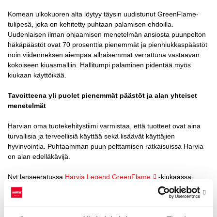
Komean ulkokuoren alta löytyy täysin uudistunut GreenFlame-
tulipesä, joka on kehitetty puhtaan palamisen ehdoilla.
Uudenlaisen ilman ohjaamisen menetelmän ansiosta puunpolton
häkäpäästöt ovat 70 prosenttia pienemmät ja pienhiukkaspäästöt
noin viidenneksen aiempaa alhaisemmat verrattuna vastaavan
kokoiseen kiuasmalliin. Hallitumpi palaminen pidentää myös
kiukaan käyttöikää.
Tavoitteena yli puolet pienemmät päästöt ja alan yhteiset
menetelmät
Harvian oma tuotekehitystiimi varmistaa, että tuotteet ovat aina
turvallisia ja terveellisiä käyttää sekä lisäävät käyttäjien
hyvinvointia. Puhtaamman puun polttamisen ratkaisuissa Harvia
on alan edelläkävijä.
Nyt lanseeratussa
Harvia Legend GreenFlame
-kiukaassa
palaminen on entistä puhtaampaa. Tämän osoittavat CE-
merkinnän edellyttämät mittaukset ja niiden lisäksi tehdyt
hiukkaspäästötestaukset.