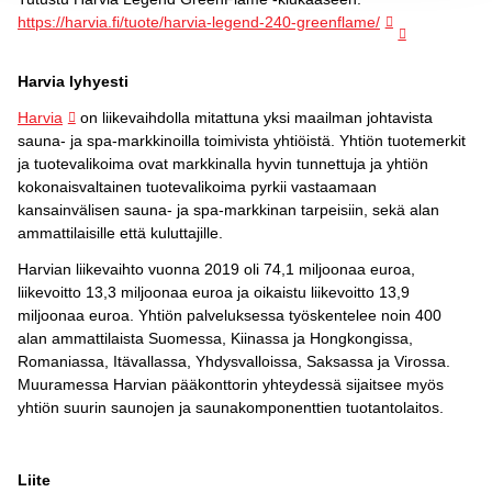
https://harvia.fi/tuote/harvia-legend-240-greenflame/
Harvia lyhyesti
Harvia
on liikevaihdolla mitattuna yksi maailman johtavista
sauna- ja spa-markkinoilla toimivista yhtiöistä. Yhtiön tuotemerkit
ja tuotevalikoima ovat markkinalla hyvin tunnettuja ja yhtiön
kokonaisvaltainen tuotevalikoima pyrkii vastaamaan
kansainvälisen sauna- ja spa-markkinan tarpeisiin, sekä alan
ammattilaisille että kuluttajille.
Harvian liikevaihto vuonna 2019 oli 74,1 miljoonaa euroa,
liikevoitto 13,3 miljoonaa euroa ja oikaistu liikevoitto 13,9
miljoonaa euroa. Yhtiön palveluksessa työskentelee noin 400
alan ammattilaista Suomessa, Kiinassa ja Hongkongissa,
Romaniassa, Itävallassa, Yhdysvalloissa, Saksassa ja Virossa.
Muuramessa Harvian pääkonttorin yhteydessä sijaitsee myös
yhtiön suurin saunojen ja saunakomponenttien tuotantolaitos.
Liite