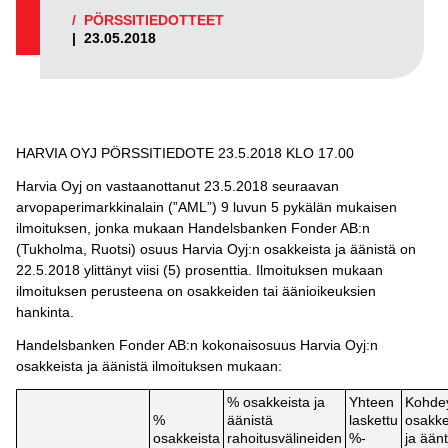
/
PÖRSSITIEDOTTEET
|
23.05.2018
HARVIA OYJ PÖRSSITIEDOTE 23.5.2018 KLO 17.00
Harvia Oyj on vastaanottanut 23.5.2018 seuraavan
arvopaperimarkkinalain (”AML”) 9 luvun 5 pykälän mukaisen
ilmoituksen, jonka mukaan Handelsbanken Fonder AB:n
(Tukholma, Ruotsi) osuus Harvia Oyj:n osakkeista ja äänistä on
22.5.2018 ylittänyt viisi (5) prosenttia. Ilmoituksen mukaan
ilmoituksen perusteena on osakkeiden tai äänioikeuksien
hankinta.
Handelsbanken Fonder AB:n kokonaisosuus Harvia Oyj:n
osakkeista ja äänistä ilmoituksen mukaan:
% osakkeista ja
Yhteen
Kohde
%
äänistä
laskettu
osakk
osakkeista
rahoitusvälineiden
%-
ja ään