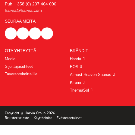
Puh. +358 (0) 207 464 000
harvia@harvia.com
SEURAA MEITÄ
OTA YHTEYTTÄ
BRÄNDIT
Media
Harvia
Sijoittajasuhteet
EOS
Tavarantoimittajille
Almost Heaven Saunas
Kirami
ThermaSol
Copyright @ Harvia Group 2026
Rekisteriseloste
Käyttöehdot
Evästeasetukset