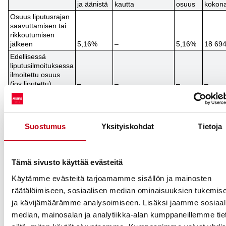
ja äänistä
kautta
osuus
kokon
Osuus liputusrajan
saavuttamisen tai
rikkoutumisen
jälkeen
5,16%
–
5,16%
18 69
Edellisessä
liputusilmoituksessa
ilmoitettu osuus
(jos liputettu)
–
–
–
–
Ilmoitetut tiedot tilanteesta liputusrajan rikkoutumisen jälkeen:
Suostumus
Yksityiskohdat
Tietoja
A: Osakkeet ja äänet
Osakkeiden ja äänten
Osakkeiden ja äänten
lukumäärä
%-osuus
Tämä sivusto käyttää evästeitä
Suora
Välillinen
Suora
Välillinen
Käytämme evästeitä tarjoamamme sisällön ja mainosten
Osakesarja /
(AML
(AML 9:6 ja
(AML
(AML 9:6 ja
räätälöimiseen, sosiaalisen median ominaisuuksien tukemis
osakelaji
9:5)
9:7)
9:5)
9:7)
ja kävijämäärämme analysoimiseen. Lisäksi jaamme sosiaal
FI4000306873
965 461
–
5,16%
–
median, mainosalan ja analytiikka-alan kumppaneillemme tie
A YHTEENSÄ
965 461
–
5,16%
–