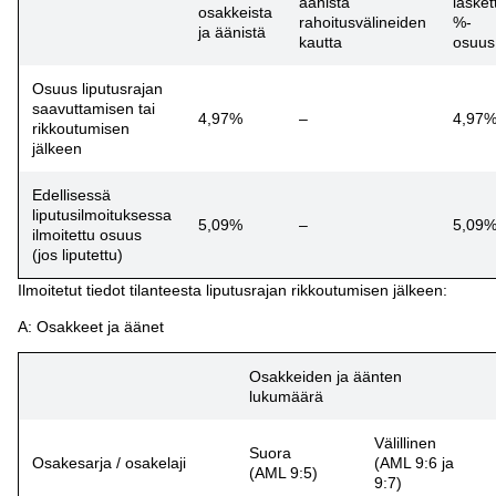
äänistä
lasket
osakkeista
rahoitusvälineiden
%-
ja äänistä
kautta
osuus
Osuus liputusrajan
saavuttamisen tai
4,97%
–
4,97
rikkoutumisen
jälkeen
Edellisessä
liputusilmoituksessa
5,09%
–
5,09
ilmoitettu osuus
(jos liputettu)
Ilmoitetut tiedot tilanteesta liputusrajan rikkoutumisen jälkeen:
A: Osakkeet ja äänet
Osakkeiden ja äänten
lukumäärä
Välillinen
Suora
Osakesarja / osakelaji
(AML 9:6 ja
(AML 9:5)
9:7)