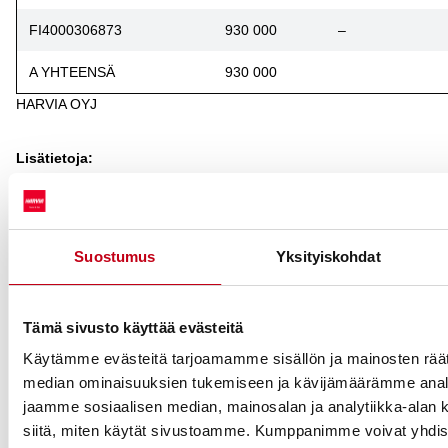
FI4000306873
930 000
–
A YHTEENSÄ
930 000
HARVIA OYJ
Lisätietoja:
Ari Vesterinen, talousjohtaja
puh: +358 40 5050 440
ari.vesterinen@harvia.fi
Suostumus
Yksityiskohdat
Harvia on liikevaihdolla mitattuna yksi maailman johtavista sauna-
Tämä sivusto käyttää evästeitä
ja spa-markkinoilla toimivista yhtiöistä. Yhtiön tuotemerkit ja
tuotevalikoima ovat markkinalla hyvin tunnettuja ja yhtiön
Käytämme evästeitä tarjoamamme sisällön ja mainosten räät
kokonaisvaltainen tuotevalikoima pyrkii vastaamaan
median ominaisuuksien tukemiseen ja kävijämäärämme anal
kansainvälisen sauna- ja spa-markkinan tarpeisiin, sekä alan
jaamme sosiaalisen median, mainosalan ja analytiikka-alan 
ammattilaisille että kuluttajille.
siitä, miten käytät sivustoamme. Kumppanimme voivat yhdistä
Harvian liikevaihto vuonna 2018 oli 61,9 miljoonaa euroa,