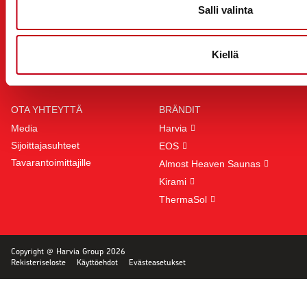
Puh. +358 (0) 207 464 000
Salli valinta
harvia@harvia.com
SEURAA MEITÄ
Kiellä
OTA YHTEYTTÄ
BRÄNDIT
Media
Harvia
Sijoittajasuhteet
EOS
Tavarantoimittajille
Almost Heaven Saunas
Kirami
ThermaSol
Copyright @ Harvia Group 2026
Rekisteriseloste
Käyttöehdot
Evästeasetukset