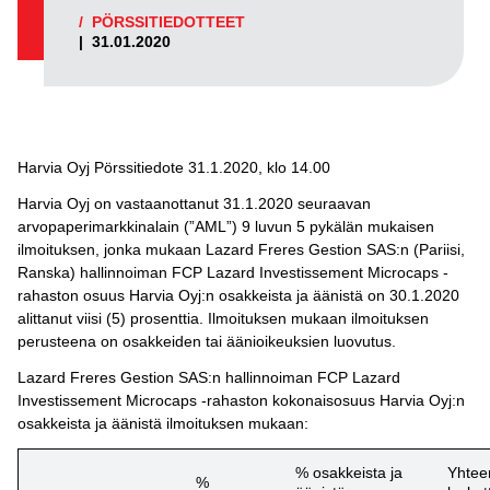
/
PÖRSSITIEDOTTEET
|
31.01.2020
Harvia Oyj Pörssitiedote 31.1.2020, klo 14.00
Harvia Oyj on vastaanottanut 31.1.2020 seuraavan
arvopaperimarkkinalain (”AML”) 9 luvun 5 pykälän mukaisen
ilmoituksen, jonka mukaan Lazard Freres Gestion SAS:n (Pariisi,
Ranska) hallinnoiman FCP Lazard Investissement Microcaps -
rahaston osuus Harvia Oyj:n osakkeista ja äänistä on 30.1.2020
alittanut viisi (5) prosenttia. Ilmoituksen mukaan ilmoituksen
perusteena on osakkeiden tai äänioikeuksien luovutus.
Lazard Freres Gestion SAS:n hallinnoiman FCP Lazard
Investissement Microcaps -rahaston kokonaisosuus Harvia Oyj:n
osakkeista ja äänistä ilmoituksen mukaan:
% osakkeista ja
Yhtee
%