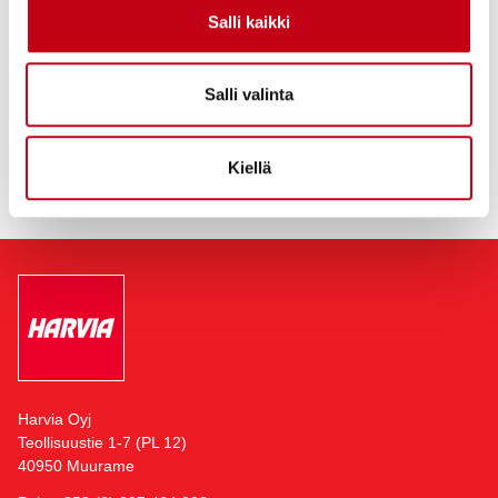
Suomessa, Kiinassa ja Hongkongissa, Romaniassa, Itävallassa,
Salli kaikki
Yhdysvalloissa, Saksassa, Virossa ja Venäjällä. Muuramessa
Harvian pääkonttorin yhteydessä sijaitsee myös yhtiön suurin
saunojen ja saunakomponenttien tuotantolaitos.
Salli valinta
Lue lisää:
https://harviagroup.com
Kiellä
Harvia Oyj
Teollisuustie 1-7 (PL 12)
40950 Muurame