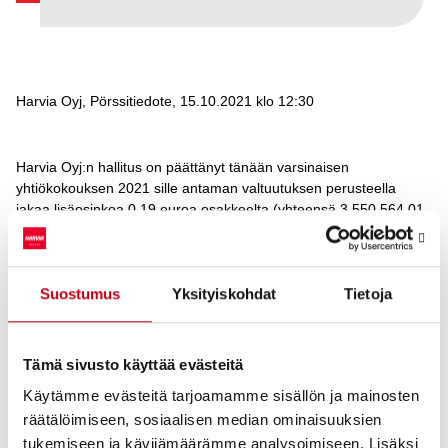
Harvia Oyj, Pörssitiedote, 15.10.2021 klo 12:30
Harvia Oyj:n hallitus on päättänyt tänään varsinaisen
yhtiökokouksen 2021 sille antaman valtuutuksen perusteella
jakaa lisäosinkoa 0,19 euroa osakkeelta (yhteensä 3 550 564,01
euroa). Osinko maksetaan osakkeenomistajalle, joka on osingon
täsmäytyspäivänä 19.10.2021 merkittynä Euroclear Finland Oy:n
pitämään yhtiön osakasluetteloon. Osinko maksetaan
26.10.2021.
Suostumus
Yksityiskohdat
Tietoja
Harvia Oyj:n 8.4.2021 pidetty varsinainen yhtiökokous päätti, että
osinkoa voidaan maksaa enintään 0,51 euroa osakkeelta
Tämä sivusto käyttää evästeitä
kahdessa erässä. Yhtiökokous päätti 0,20 euron
osakekohtaisesta osingosta ja 0,12 euron juhlaosingosta, jotka
Käytämme evästeitä tarjoamamme sisällön ja mainosten
maksettiin 19.4.2021. Yhtiökokous valtuutti hallituksen
räätälöimiseen, sosiaalisen median ominaisuuksien
päättämään harkintansa mukaan enintään 0,19 euron
tukemiseen ja kävijämäärämme analysoimiseen. Lisäksi