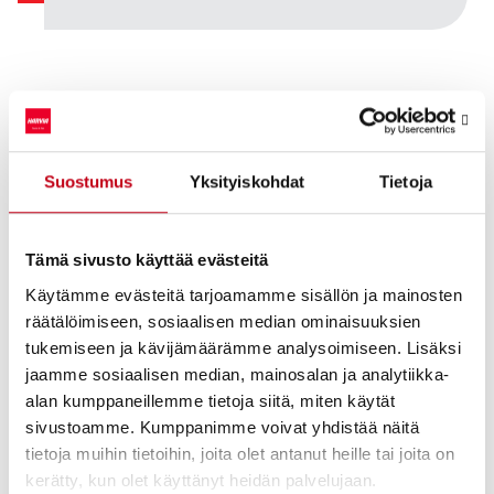
Harvia Oyj Pörssitiedote 03.12.2021 klo 19.00
Nasdaq Helsinki
Suostumus
Yksityiskohdat
Tietoja
Päivämäärä
03.12.2021
Pörssikauppa
Osto
Tämä sivusto käyttää evästeitä
Osakelaji
HARVIA
Käytämme evästeitä tarjoamamme sisällön ja mainosten
räätälöimiseen, sosiaalisen median ominaisuuksien
Osakemäärä
15 000
osaketta
tukemiseen ja kävijämäärämme analysoimiseen. Lisäksi
jaamme sosiaalisen median, mainosalan ja analytiikka-
Keskihinta/osake
57,2080
EUR
alan kumppaneillemme tietoja siitä, miten käytät
sivustoamme. Kumppanimme voivat yhdistää näitä
Kokonaishinta
858 120,00
EUR
tietoja muihin tietoihin, joita olet antanut heille tai joita on
kerätty, kun olet käyttänyt heidän palvelujaan.