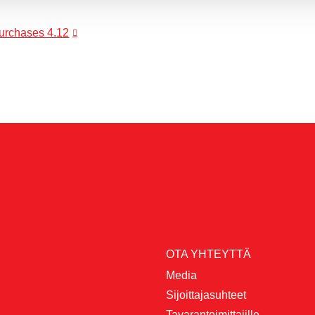
purchases 4.12
OTA YHTEYTTÄ
Media
Sijoittajasuhteet
Tavarantoimittajille