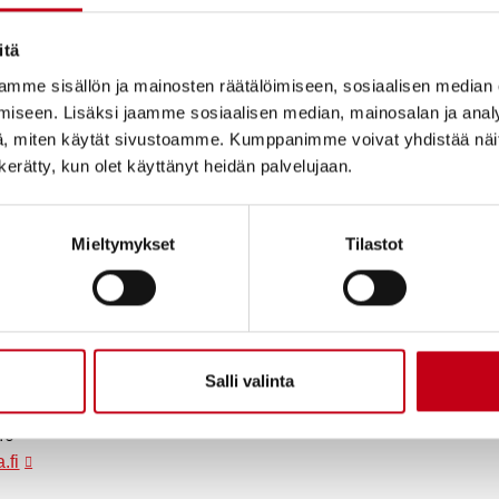
8 000
osaketta
itä
20,5776
EUR
mme sisällön ja mainosten räätälöimiseen, sosiaalisen median
iseen. Lisäksi jaamme sosiaalisen median, mainosalan ja analy
164 620,80
EUR
, miten käytät sivustoamme. Kumppanimme voivat yhdistää näitä t
n kerätty, kun olet käyttänyt heidän palvelujaan.
at omat osakkeet 04.12.2020
älkeen: 8 000 KPL.
a
Mieltymykset
Tilastot
 SUOMEN SIVULIIKE
i Väliaho
Salli valinta
sjohtaja
40
.fi