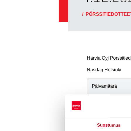
/
PÖRSSITIEDOTTEE
Harvia Oyj Pörssitie
Nasdaq Helsinki
Päivämäärä
Pörssikauppa
Osakelaji
Suostumus