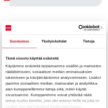
Harvia Oyj Pörssitiedote 07.12.2020 klo 19.30
Nasdaq Helsinki
Suostumus
Yksityiskohdat
Tietoja
Päivämäärä
07.12.2020
Tämä sivusto käyttää evästeitä
Pörssikauppa
Osto
Käytämme evästeitä tarjoamamme sisällön ja mainosten
Osakelaji
HARVIA
räätälöimiseen, sosiaalisen median ominaisuuksien
tukemiseen ja kävijämäärämme analysoimiseen. Lisäksi
Osakemäärä
8 000
osaketta
jaamme sosiaalisen median, mainosalan ja analytiikka-
alan kumppaneillemme tietoja siitä, miten käytät
Keskihinta/osake
20,4683
EUR
sivustoamme. Kumppanimme voivat yhdistää näitä
tietoja muihin tietoihin, joita olet antanut heille tai joita on
Kokonaishinta
163 746,40
EUR
kerätty, kun olet käyttänyt heidän palvelujaan.