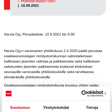
/
PÖRSSITIEDOTTEET
|
10.09.2021
Harvia Oyj, Pörssitiedote, 10.9.2021 klo 9.00
Harvia Oyj:n varsinainen yhtiökokous 2.4.2020 päätti perustaa
osakkeenomistajien nimitystoimikunnan valmistelemaan
hallituksen jäsenten valintaa ja palkitsemista sekä hallituksen
valiokuntien jäsenten palkitsemista koskevat ehdotukset
seuraaville varsinaisille yhtiökokouksille sekä tarvittaessa
ylimääräisille yhtiökokouksille.
Osakkeenomistajien nimitystoimikunta koostuu yhtiön neljän
suurimman osakkeenomistajan nimeämistä edustajista.
Osakkeenomistajia edustavien jäsenten nimeämisoikeus on
vuosittain niillä neljällä osakkeenomistajalla, joiden osuus yhtiön
kaikkien osakkeiden tuottamista äänistä Euroclear Finland Oy:n
Suostumus
Yksityiskohdat
Tietoja
ylläpitämän osakasluettelon mukaan on suurin varsinaista