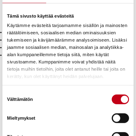
yhtiökokousta edeltävän kalenterivuoden syyskuun 1. työpäivänä.
Seuraavat jäsenet on nimitetty Harvia Oyj:n osakkeenomistajien
Tämä sivusto käyttää evästeitä
nimitystoimikuntaan:
Käytämme evästeitä tarjoamamme sisällön ja mainosten
Juho Lipsanen, Onvest Oy, hallituksen jäsen
räätälöimiseen, sosiaalisen median ominaisuuksien
Heikki Savolainen, WestStar Oy, toimitusjohtaja
tukemiseen ja kävijämäärämme analysoimiseen. Lisäksi
jaamme sosiaalisen median, mainosalan ja analytiikka-
Pertti Harvia, Tiipeti Oy, hallituksen puheenjohtaja
alan kumppaneillemme tietoja siitä, miten käytät
Annika Ekman, Keskinäinen Eläkevakuutusyhtiö Ilmarinen,
osakejohtaja
sivustoamme. Kumppanimme voivat yhdistää näitä
tietoja muihin tietoihin, joita olet antanut heille tai joita on
Lisäksi Olli Liitola, Harvian hallituksen puheenjohtaja, toimii
kerätty, kun olet käyttänyt heidän palvelujaan.
asiantuntijana nimitystoimikunnassa olematta toimikunnan jäsen.
Nyt valittu nimitystoimikunta toimittaa yhtiön hallitukselle
ehdotuksensa vuoden 2022 varsinaiselle yhtiökokoukselle
Suostumuksen
Välttämätön
31.1.2022 mennessä.
valinta
Mieltymykset
Lisätietoja antaa:
Olli Liitola, hallituksen puheenjohtaja, Harvia Oyj, puh. +358 40
060 5040