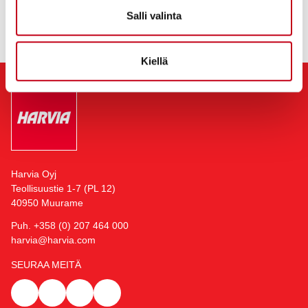
Salli valinta
Lue lisää
www.harvia.fi
Kiellä
Harvia Oyj
Teollisuustie 1-7 (PL 12)
40950 Muurame
Puh. +358 (0) 207 464 000
harvia@harvia.com
SEURAA MEITÄ