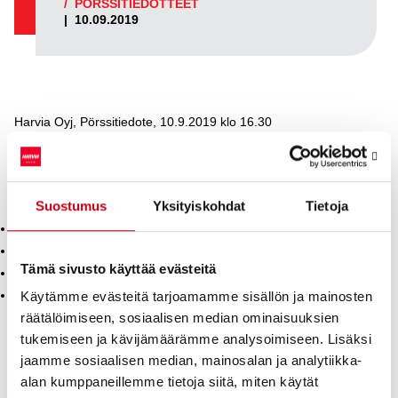
/
PÖRSSITIEDOTTEET
|
10.09.2019
Harvia Oyj, Pörssitiedote, 10.9.2019 klo 16.30
Harvia Oyj:n tulosjulkistukset ja yhtiökokous vuonna 2020
Harvia Oyj julkistaa tilinpäätöksen vuodelta 2019 ja
osavuosikatsaukset vuonna 2020 seuraavasti:
Suostumus
Yksityiskohdat
Tietoja
11.2.2020 Tilinpäätöstiedote vuodelta 2019
28.4.2020 Osavuosikatsaus tammi−maaliskuu 2020
Tämä sivusto käyttää evästeitä
13.8.2020 Puolivuotiskatsaus tammi−kesäkuu 2020
5.11.2020 Osavuosikatsaus tammi−syyskuu 2020
Käytämme evästeitä tarjoamamme sisällön ja mainosten
räätälöimiseen, sosiaalisen median ominaisuuksien
Vuosikertomuksen sähköinen versio, joka sisältää tilinpäätöksen
tukemiseen ja kävijämäärämme analysoimiseen. Lisäksi
vuodelta 2019 ilmestyy 2.3.2020 alkavalla viikolla (viikko
10/2020).
jaamme sosiaalisen median, mainosalan ja analytiikka-
alan kumppaneillemme tietoja siitä, miten käytät
Harvia Oyj:n varsinainen yhtiökokous pidetään Helsingissä