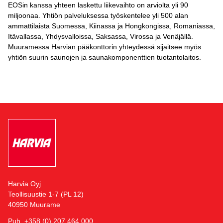
EOSin kanssa yhteen laskettu liikevaihto on arviolta yli 90
miljoonaa. Yhtiön palveluksessa työskentelee yli 500 alan
ammattilaista Suomessa, Kiinassa ja Hongkongissa, Romaniassa,
Itävallassa, Yhdysvalloissa, Saksassa, Virossa ja Venäjällä.
Muuramessa Harvian pääkonttorin yhteydessä sijaitsee myös
yhtiön suurin saunojen ja saunakomponenttien tuotantolaitos.
Harvia Oyj
Teollisuustie 1-7 (PL 12)
40950 Muurame
Puh. +358 (0) 207 464 000