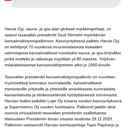
Harvia Oyj, sauna- ja spa-alan globaali markkinajohtaja, on
saanut tasavallan presidentti Sauli Niinistön myöntämän
kansainvälistymispalkinnon. Kasvuyrityksenä palkittu Harvia Oyj
on kehittynyt 70 vuodessa muuramelaisesta kiukaiden
valmistajasta kansainvälisesti tunnetuksi sauna- ja spa-brändiksi,
jonka tuotteita ja ratkaisuja myydään yli 80 maassa. Yrityksen
määrätietoisempi kansainvälistyminen alkoi jo 1990-luvulla.
Tasavallan presidentin kansainvälistymispalkinto on vuosittain
myönnettävä tunnustus suomalaisille, kansainvälisesti
menestyville yrityksille ja yhteisöille ansiokkaasta suomalaista
kansantaloutta ja elinkeinoelämää hyödyttäneestä toiminnasta.
Harvian lisäksi palkittiin Lojer Oy toisena vuoden kasvuyrityksenä
ja Supermetrics Oy vuoden tulokkaana. Palkinnot jaettiin tänä
vuonna virtuaalisesti tasavallan presidentin osallistuessa
tilaisuuteen Presidentin linnan omasta studiosta 29.11.2020.
Palkinnon vastaanotti Harvian toimitusjohtaja Tapio Pajuharju ja