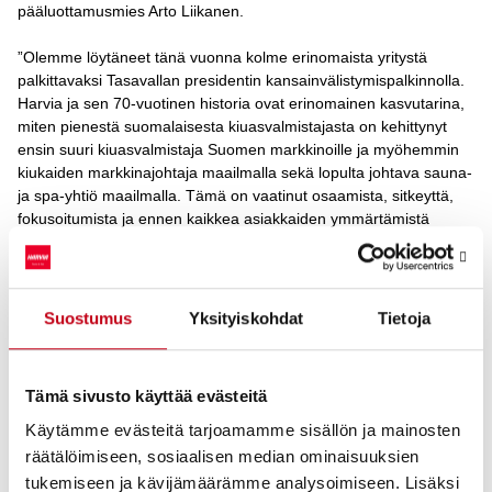
pääluottamusmies Arto Liikanen.
”Olemme löytäneet tänä vuonna kolme erinomaista yritystä
palkittavaksi Tasavallan presidentin kansainvälistymispalkinnolla.
Harvia ja sen 70-vuotinen historia ovat erinomainen kasvutarina,
miten pienestä suomalaisesta kiuasvalmistajasta on kehittynyt
ensin suuri kiuasvalmistaja Suomen markkinoille ja myöhemmin
kiukaiden markkinajohtaja maailmalla sekä lopulta johtava sauna-
ja spa-yhtiö maailmalla. Tämä on vaatinut osaamista, sitkeyttä,
fokusoitumista ja ennen kaikkea asiakkaiden ymmärtämistä
ympäri maailmaa. Itse muistan jo omasta lapsuudestani, miten
arvostettu brändi Harvia oli ja on sitä edelleen”, sanoo Risto
Huhta-Koivisto, Business Finlandin kansainvälisen liiketoiminnan
kehityksen johtaja ja johtava neuvonantaja.
Suostumus
Yksityiskohdat
Tietoja
Vuonna 1950 perustettu Harvia listautui Helsingin pörssiin vuonna
2018, mutta yhtiössä on edelleen vahva perheyrityksen kulttuuri
Tämä sivusto käyttää evästeitä
ja perhe on edelleen mukana osakkaana. Vuonna 2020 konsernin
liikevaihdon uskotaan ylittävän 90 miljoonaa euroa ja konserni
Käytämme evästeitä tarjoamamme sisällön ja mainosten
työllistää noin 550 henkeä Suomessa, USA:ssa, Saksassa,
räätälöimiseen, sosiaalisen median ominaisuuksien
Kiinassa, Virossa, Itävallassa ja Romaniassa. Yrityksen kotimaan
tukemiseen ja kävijämäärämme analysoimiseen. Lisäksi