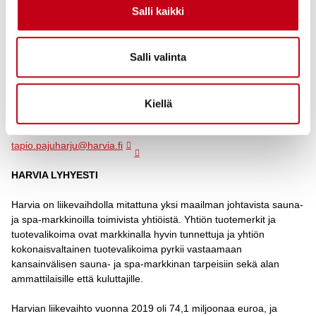
Salli kaikki
Tasavallan presidentin kansainvälistymispalkinto on perustettu
vuonna 1967 Suomalaisen Työn Liiton aloitteesta. Vuoteen 1999
asti sitä jaettiin Tasavallan presidentin vientipalkintona.
Salli valinta
Lisätietoja
Kiellä
Tapio Pajuharju, toimitusjohtaja
+358 50 577 4200
tapio.pajuharju@harvia.fi
HARVIA LYHYESTI
Harvia on liikevaihdolla mitattuna yksi maailman johtavista sauna-
ja spa-markkinoilla toimivista yhtiöistä. Yhtiön tuotemerkit ja
tuotevalikoima ovat markkinalla hyvin tunnettuja ja yhtiön
kokonaisvaltainen tuotevalikoima pyrkii vastaamaan
kansainvälisen sauna- ja spa-markkinan tarpeisiin sekä alan
ammattilaisille että kuluttajille.
Harvian liikevaihto vuonna 2019 oli 74,1 miljoonaa euroa, ja